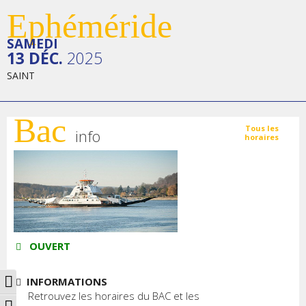
Ephéméride
SAMEDI
13 DÉC.
2025
SAINT
Bac
Tous les
info
horaires
OUVERT
Passer en contraste élevé
INFORMATIONS
Retrouvez les horaires du BAC et les
Changer la taille de la police