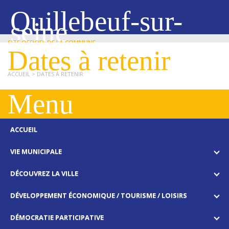
Quillebeuf-sur-
seine
SITE OFFICIEL DE LA COMMUNE
Dates à retenir
ACCUEIL
> DATES À RETENIR
Menu
ACCUEIL
VIE MUNICIPALE
DÉCOUVREZ LA VILLE
DÉVELOPPEMENT ÉCONOMIQUE / TOURISME / LOISIRS
DÉMOCRATIE PARTICIPATIVE