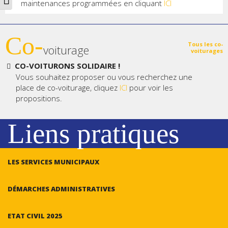
maintenances programmées en cliquant
ICI
Co-
Tous les co-
voiturage
voiturages
CO-VOITURONS SOLIDAIRE !
Vous souhaitez proposer ou vous recherchez une
place de co-voiturage, cliquez
ICI
pour voir les
propositions.
Liens pratiques
LES SERVICES MUNICIPAUX
DÉMARCHES ADMINISTRATIVES
ETAT CIVIL 2025