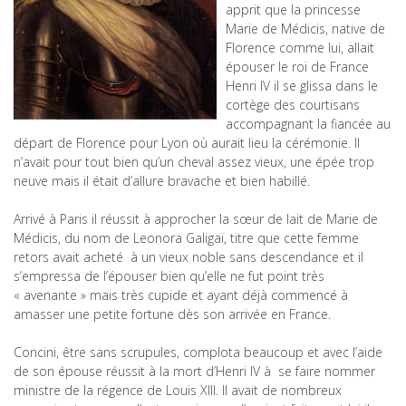
apprit que la princesse
Marie de Médicis, native de
Florence comme lui, allait
épouser le roi de France
Henri IV il se glissa dans le
cortège des courtisans
accompagnant la fiancée au
départ de Florence pour Lyon où aurait lieu la cérémonie. Il
n’avait pour tout bien qu’un cheval assez vieux, une épée trop
neuve mais il était d’allure bravache et bien habillé.
Arrivé à Paris il réussit à approcher la sœur de lait de Marie de
Médicis, du nom de Leonora Galigaï, titre que cette femme
retors avait acheté à un vieux noble sans descendance et il
s’empressa de l’épouser bien qu’elle ne fut point très
« avenante » mais très cupide et ayant déjà commencé à
amasser une petite fortune dès son arrivée en France.
Concini, être sans scrupules, complota beaucoup et avec l’aide
de son épouse réussit à la mort d’Henri IV à se faire nommer
ministre de la régence de Louis XIII. Il avait de nombreux