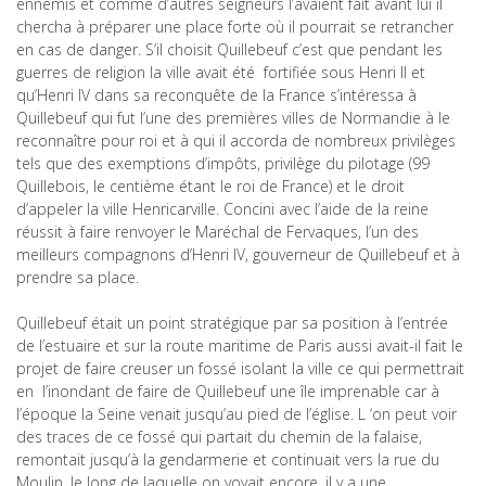
ennemis et comme d’autres seigneurs l’avaient fait avant lui il
chercha à préparer une place forte où il pourrait se retrancher
en cas de danger. S’il choisit Quillebeuf c’est que pendant les
guerres de religion la ville avait été fortifiée sous Henri II et
qu’Henri IV dans sa reconquête de la France s’intéressa à
Quillebeuf qui fut l’une des premières villes de Normandie à le
reconnaître pour roi et à qui il accorda de nombreux privilèges
tels que des exemptions d’impôts, privilège du pilotage (99
Quillebois, le centième étant le roi de France) et le droit
d’appeler la ville Henricarville. Concini avec l’aide de la reine
réussit à faire renvoyer le Maréchal de Fervaques, l’un des
meilleurs compagnons d’Henri IV, gouverneur de Quillebeuf et à
prendre sa place.
Quillebeuf était un point stratégique par sa position à l’entrée
de l’estuaire et sur la route maritime de Paris aussi avait-il fait le
projet de faire creuser un fossé isolant la ville ce qui permettrait
en l’inondant de faire de Quillebeuf une île imprenable car à
l’époque la Seine venait jusqu’au pied de l’église. L ‘on peut voir
des traces de ce fossé qui partait du chemin de la falaise,
remontait jusqu’à la gendarmerie et continuait vers la rue du
Moulin, le long de laquelle on voyait encore, il y a une