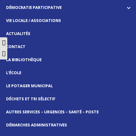
DÉMOCRATIE PARTICIPATIVE
VIE LOCALE / ASSOCIATIONS
ACTUALITÉS
Passer en contraste élevé
CONTACT
Changer la taille de la police
LA BIBLIOTHÈQUE
L’ÉCOLE
LE POTAGER MUNICIPAL
DÉCHETS ET TRI SÉLECTIF
AUTRES SERVICES – URGENCES – SANTÉ – POSTE
DÉMARCHES ADMINISTRATIVES