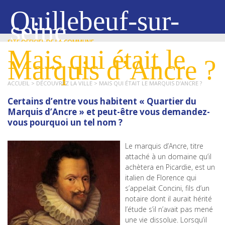
Quillebeuf-sur-
seine
SITE OFFICIEL DE LA COMMUNE
Mais qui était le
Marquis d’Ancre ?
ACCUEIL
> DÉCOUVREZ LA VILLE > MAIS QUI ÉTAIT LE MARQUIS D’ANCRE ?
Certains d’entre vous habitent « Quartier du
Marquis d’Ancre » et peut-être vous demandez-
vous pourquoi un tel nom ?
Le marquis d’Ancre, titre
attaché à un domaine qu’il
achètera en Picardie, est un
italien de Florence qui
s’appelait Concini, fils d’un
notaire dont il aurait hérité
l’étude s’il n’avait pas mené
une vie dissolue. Lorsqu’il