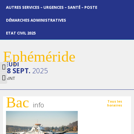
AUTRES SERVICES – URGENCES – SANTÉ – POSTE
DÉMARCHES ADMINISTRATIVES
ETAT CIVIL 2025
Ephéméride
JEUDI
Passer en contraste élevé
18 SEPT.
2025
Changer la taille de la police
SAINT
Bac
Tous les
info
horaires