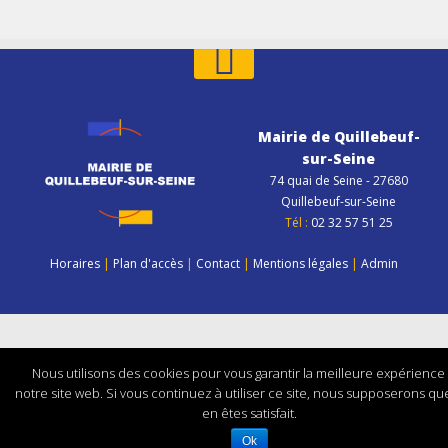
Mairie de Quillebeuf-
sur-Seine
74 quai de Seine - 27680
Quillebeuf-sur-Seine
Tél :
02 32 57 51 25
Horaires
|
Plan d'accès
|
Contact
|
Mentions légales
|
Admin
Nous utilisons des cookies pour vous garantir la meilleure expérience
notre site web. Si vous continuez à utiliser ce site, nous supposerons qu
en êtes satisfait.
Ok