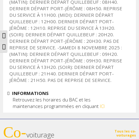
(MATIN): DERNIER DÉPART QUILLEBEUF : 08H40.
DERNIER DÉPART PORT-JÉRÔME : 08H50. REPRISE
DU SERVICE À 11H00. (MIDI): DERNIER DÉPART
QUILLEBEUF : 12H00. DERNIER DÉPART PORT-
JÉRÔME : 12H10. REPRISE DU SERVICE À 13H20.
Passer en contraste élevé
(SOIR): DERNIER DÉPART QUILLEBEUF : 20H20.
DERNIER DÉPART PORT-JÉRÔME : 20H30. PAS DE
Changer la taille de la police
REPRISE DE SERVICE. -SAMEDI 8 NOVEMBRE 2025 :
(MATIN): DERNIER DÉPART QUILLEBEUF : 09H20.
DERNIER DÉPART PORT-JÉRÔME : 09H30. REPRISE
DU SERVICE À 13H20. (SOIR): DERNIER DÉPART
QUILLEBEUF : 21H40. DERNIER DÉPART PORT-
JÉRÔME : 21H50. PAS DE REPRISE DE SERVICE.
INFORMATIONS
Retrouvez les horaires du BAC et les
maintenances programmées en cliquant
ICI
Co-
Tous les co-
voiturage
voiturages