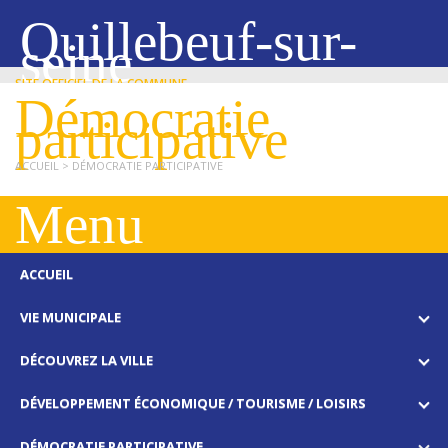
Quillebeuf-sur-
seine
SITE OFFICIEL DE LA COMMUNE
Démocratie
participative
ACCUEIL
> DÉMOCRATIE PARTICIPATIVE
Menu
ACCUEIL
VIE MUNICIPALE
DÉCOUVREZ LA VILLE
DÉVELOPPEMENT ÉCONOMIQUE / TOURISME / LOISIRS
DÉMOCRATIE PARTICIPATIVE