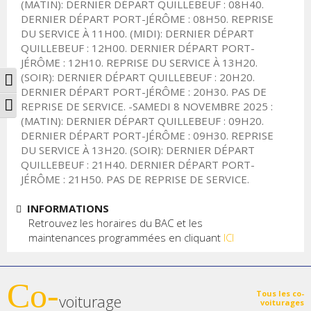
(MATIN): DERNIER DÉPART QUILLEBEUF : 08H40.
DERNIER DÉPART PORT-JÉRÔME : 08H50. REPRISE
DU SERVICE À 11H00. (MIDI): DERNIER DÉPART
QUILLEBEUF : 12H00. DERNIER DÉPART PORT-
JÉRÔME : 12H10. REPRISE DU SERVICE À 13H20.
Passer en contraste élevé
(SOIR): DERNIER DÉPART QUILLEBEUF : 20H20.
DERNIER DÉPART PORT-JÉRÔME : 20H30. PAS DE
Changer la taille de la police
REPRISE DE SERVICE. -SAMEDI 8 NOVEMBRE 2025 :
(MATIN): DERNIER DÉPART QUILLEBEUF : 09H20.
DERNIER DÉPART PORT-JÉRÔME : 09H30. REPRISE
DU SERVICE À 13H20. (SOIR): DERNIER DÉPART
QUILLEBEUF : 21H40. DERNIER DÉPART PORT-
JÉRÔME : 21H50. PAS DE REPRISE DE SERVICE.
INFORMATIONS
Retrouvez les horaires du BAC et les
maintenances programmées en cliquant
ICI
Co-
Tous les co-
voiturage
voiturages