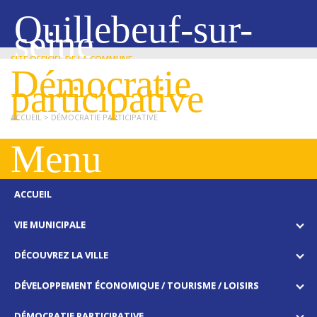
Quillebeuf-sur-
seine
SITE OFFICIEL DE LA COMMUNE
Démocratie
participative
ACCUEIL
> DÉMOCRATIE PARTICIPATIVE
Menu
ACCUEIL
VIE MUNICIPALE
DÉCOUVREZ LA VILLE
DÉVELOPPEMENT ÉCONOMIQUE / TOURISME / LOISIRS
DÉMOCRATIE PARTICIPATIVE